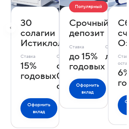
Популярный
30
Срочный
Сб
солагии
депозит
сч
Истиклолият
О
Ставка
Сумма
до 15%
люба
Ставка
Сумма
Став
15%
от 50
оста
годовых
6
годовых
000
го
сомони
Оформить
Подро
вклад
О
Оформить
Подробнее
вклад