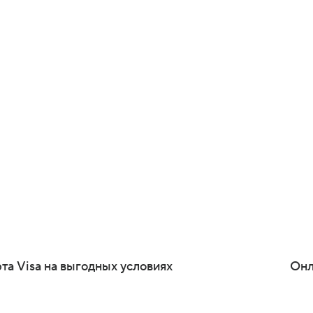
льный продукт,
эксклюзивные
я путешествий, шопинга и
та Visa на выгодных условиях
Онл