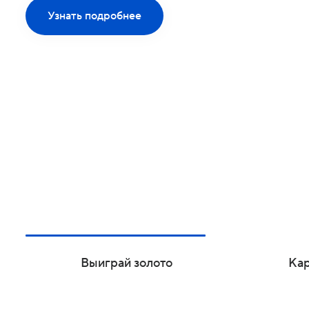
Базовый премиа
предлагающий 
возможности дл
отдыха.
Узнать подробнее
Выиграй золото
Кар