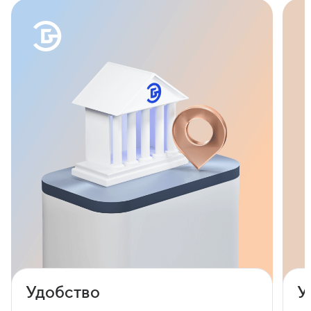
Удобство
У