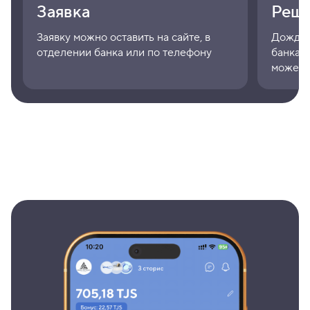
Заявка
Реше
Заявку можно оставить на сайте, в
Дождит
отделении банка или по телефону
банка. 
может з