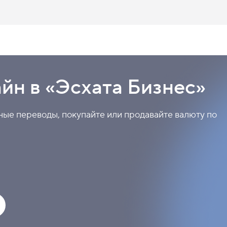
необходимыми документами. У нас большое коли
йн в «Эсхата Бизнес»
ные переводы, покупайте или продавайте валюту по