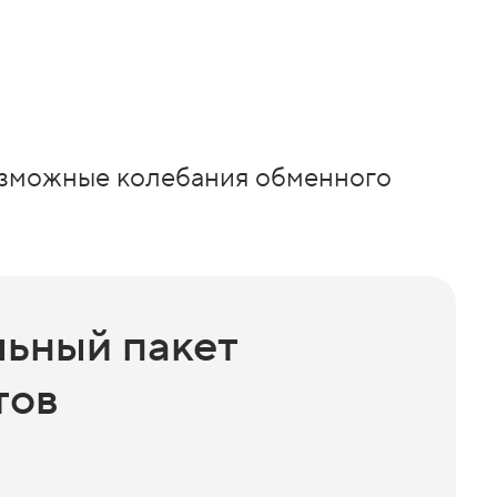
озможные колебания обменного
ьный пакет
тов