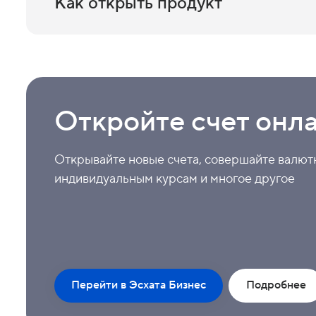
Как открыть продукт
Недвижимость
Товары в обороте
Подойдите в любое отделение банка с 
удобным режимом работы.
Золото
Откройте счет онла
Депозит
Автотранспорт
Открывайте новые счета, совершайте валют
индивидуальным курсам и многое другое
Поручители
Перейти в Эсхата Бизнес
Подробнее