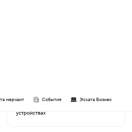
Бесплатный доступ к
«Эсхата Бизнес»
«Эсхата Бизнес» — интернет-банк для
предпринимателей, работает на всех
устройствах