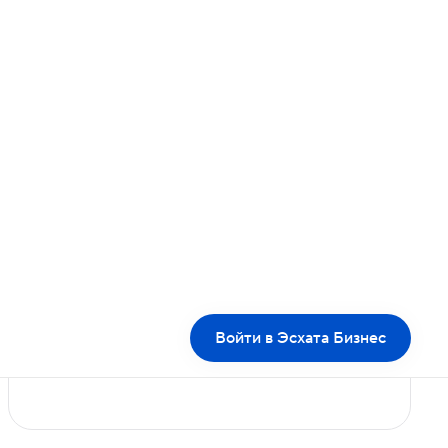
Работает как часы
Платежи в срок, в банкоматах всегда
есть наличные, с нами можно быстро
связаться и получить помощь