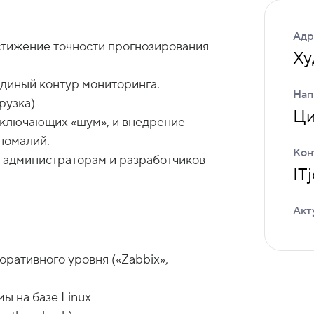
Адр
стижение точности прогнозирования
Ху
единый контур мониторинга.
Нап
рузка)
Ци
исключающих «шум», и внедрение
номалий.
Кон
IT
Акт
оративного уровня («Zabbix»,
ы на базе Linux