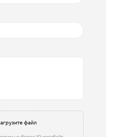
агрузите файл
мером не более 10 мегабайт