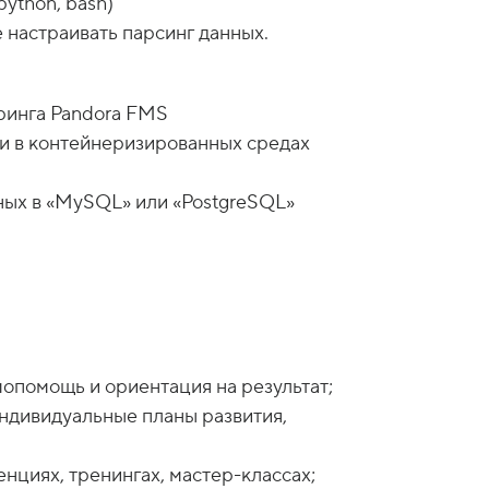
python, bash)
ринга Pandora FMS
оги в контейнеризированных средах
ных в «MySQL» или «PostgreSQL»
имопомощь и ориентация на результат;
индивидуальные планы развития,
нциях, тренингах, мастер-классах;